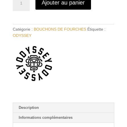
Ajouter au panier
de
Bouchon
de
Fourche
Catégorie :
BOUCHONS DE FOURCHES
Étiquette :
ODYSSEY
ODYSSEY
R/F
Series
M24
Description
Informations complémentaires