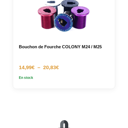
Bouchon de Fourche COLONY M24 / M25
Plage
14,99
€
–
20,83
€
de
En stock
prix :
14,99€
à
20,83€