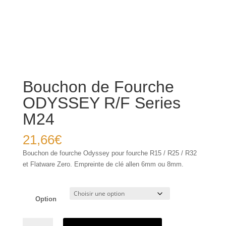
Bouchon de Fourche
ODYSSEY R/F Series
M24
21,66
€
Bouchon de fourche Odyssey pour fourche R15 / R25 / R32
et Flatware Zero. Empreinte de clé allen 6mm ou 8mm.
Option
quantité