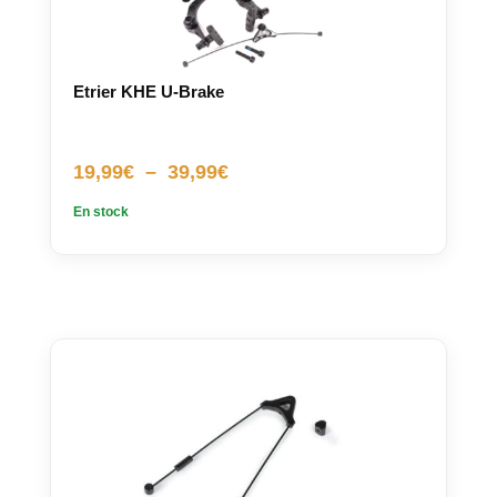
Etrier KHE U-Brake
Plage
19,99
€
–
39,99
€
de
En stock
prix :
19,99€
à
39,99€