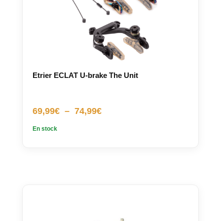
Etrier ECLAT U-brake The Unit
Plage
69,99
€
–
74,99
€
de
En stock
prix :
69,99€
à
74,99€