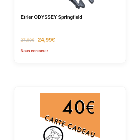
Etrier ODYSSEY Springfield
Le
Le
24,99
€
27,99
€
prix
prix
Nous contacter
initial
actuel
était :
est :
27,99€.
24,99€.