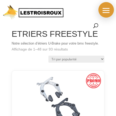
Accueil
/
BOUTIQUE
/
PIECES
/
FREINS
/ ETRIERS
FREESTYLE
ETRIERS FREESTYLE
Notre sélection d’étriers U-Brake pour votre bmx freestyle.
Trié
Affichage de 1–48 sur 93 résultats
par
popularité