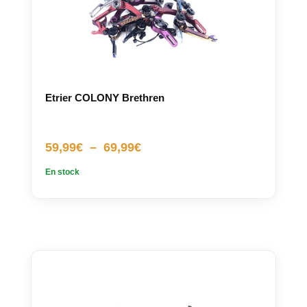
Etrier COLONY Brethren
Plage
59,99
€
–
69,99
€
de
En stock
prix :
59,99€
à
69,99€