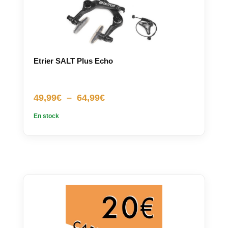
Etrier SALT Plus Echo
Plage
49,99
€
–
64,99
€
de
En stock
prix :
49,99€
à
64,99€