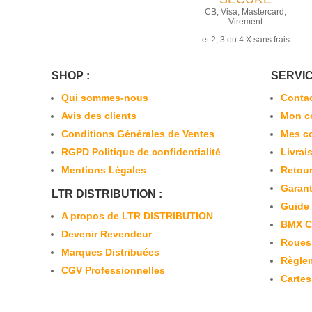
CB, Visa, Mastercard,
Virement
et 2, 3 ou 4 X sans frais
SHOP :
SERVIC
Qui sommes-nous
Conta
Avis des clients
Mon c
Conditions Générales de Ventes
Mes c
RGPD Politique de confidentialité
Livrai
Mentions Légales
Retour
Garant
LTR DISTRIBUTION :
Guide
A propos de LTR DISTRIBUTION
BMX C
Devenir Revendeur
Roues
Marques Distribuées
Règlem
CGV Professionnelles
Carte