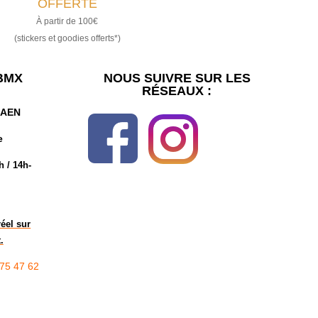
OFFERTE
À partir de 100€
(stickers et goodies offerts*)
BMX
NOUS SUIVRE SUR LES
RÉSEAUX :
 CAEN
e
h / 14h-
éel sur
.
 75 47 62