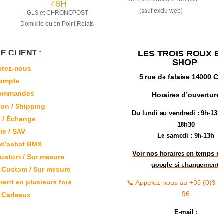
48H
(sauf exclu web)
GLS et CHRONOPOST
Domicile ou en Point Relais
E CLIENT :
LES TROIS ROUX 
SHOP
ctez-nous
5 rue de falaise 14000
ompte
ommandes
Horaires d’ouvertur
son / Shipping
Du lundi au vendredi :
9h-13
 / Échange
18h30
ie / SAV
Le samedi : 9h-13h
 d’achat BMX
Voir nos horaires en temps r
ustom / Sur mesure
google si changement
 Custom / Sur mesure
ent en plusieurs fois
📞 Appelez-nous au +33 (0)9
96
s Cadeaux
E-mail :