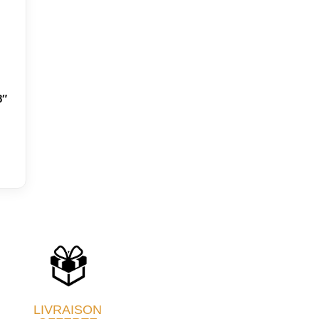
8″
LIVRAISON