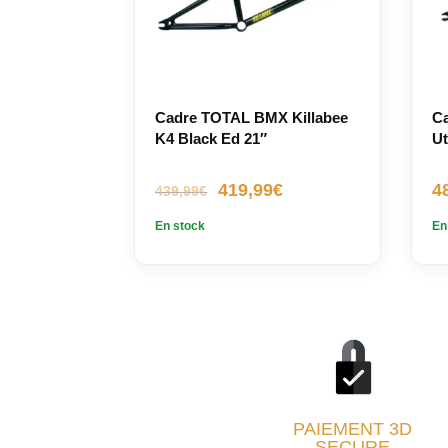
Cadre TOTAL BMX Killabee
C
K4 Black Ed 21″
Ut
Le
Le
419,99
€
4
439,99
€
prix
prix
En stock
En
initial
actuel
était :
est :
439,99€.
419,99€.
PAIEMENT
3D
SECURE