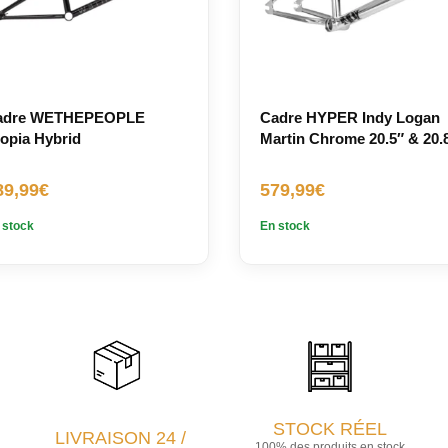
adre WETHEPEOPLE
Cadre HYPER Indy Logan
opia Hybrid
Martin Chrome 20.5″ & 20.
89,99
€
579,99
€
 stock
En stock
STOCK RÉEL
LIVRAISON 24 /
100% des produits en stock