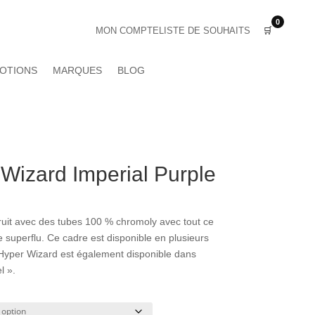
0
MON COMPTE
LISTE DE SOUHAITS
🛒
OTIONS
MARQUES
BLOG
izard Imperial Purple
it avec des tubes 100 % chromoly avec tout ce
 superflu. Ce cadre est disponible en plusieurs
 L’Hyper Wizard est également disponible dans
l ».