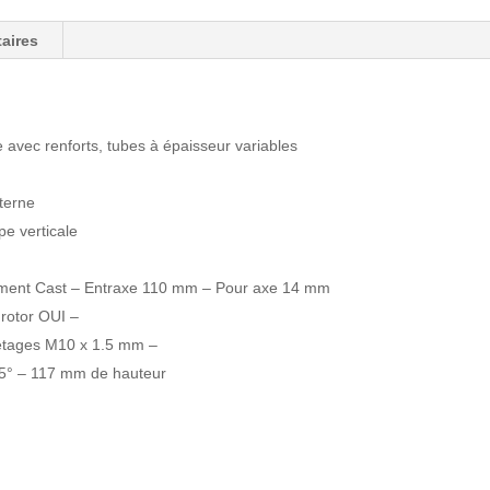
aires
avec renforts, tubes à épaisseur variables
xterne
pe verticale
estment Cast – Entraxe 110 mm – Pour axe 14 mm
 rotor OUI –
letages M10 x 1.5 mm –
5° – 117 mm de hauteur