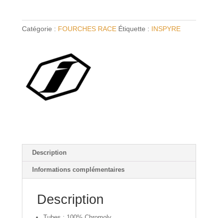
INSPYRE
Evo
Catégorie :
FOURCHES RACE
Étiquette :
INSPYRE
Pro
20"
Gloss
Black
Description
Informations complémentaires
Description
Tubes : 100% Chromoly