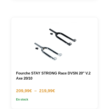
Fourche STAY STRONG Race DVSN 20″ V.2
Axe 20/10
Plage
209,99
€
–
219,99
€
de
En stock
prix :