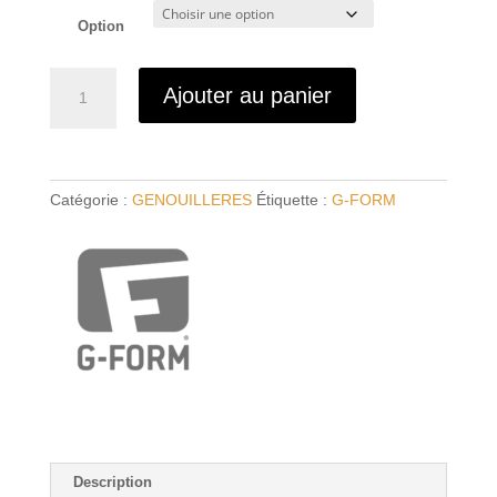
Option
quantité
Ajouter au panier
de
Genouillères
G-
FORM
Catégorie :
GENOUILLERES
Étiquette :
G-FORM
Pro-
X3
Description