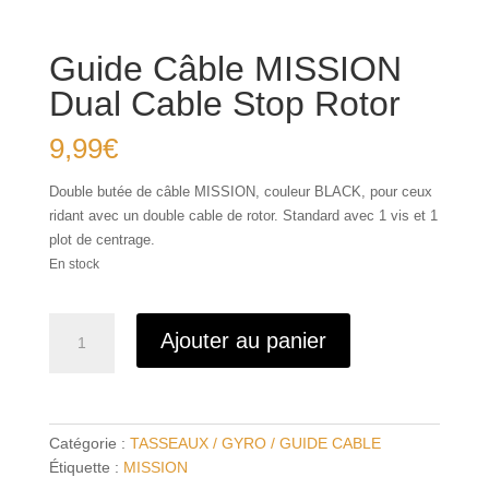
Guide Câble MISSION
Dual Cable Stop Rotor
9,99
€
Double butée de câble MISSION, couleur BLACK, pour ceux
ridant avec un double cable de rotor. Standard avec 1 vis et 1
plot de centrage.
En stock
quantité
Ajouter au panier
de
Guide
Câble
MISSION
Catégorie :
TASSEAUX / GYRO / GUIDE CABLE
Dual
Étiquette :
MISSION
Cable