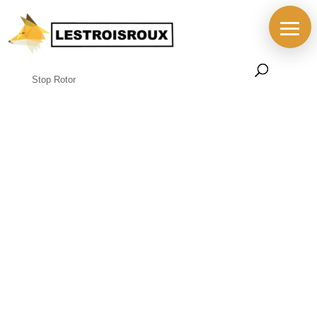
Accueil
/
BOUTIQUE
/
PIECES
/
FREINS
/
TASSEAUX /
GYRO / GUIDE CABLE
/ Guide Câble MISSION Dual Cable
Stop Rotor