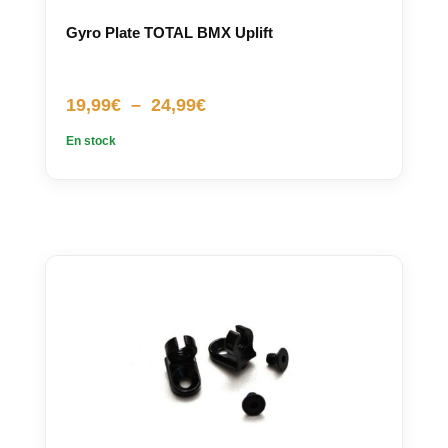
Gyro Plate TOTAL BMX Uplift
Plage
19,99
€
–
24,99
€
de
En stock
prix :
19,99€
à
24,99€