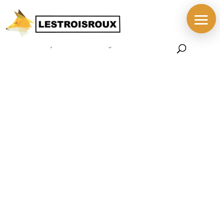
Accueil
/
BOUTIQUE
/
PIECES
/
PIECES MADE IN
USA
/ Moyeu PROFILE Racing Mini Button