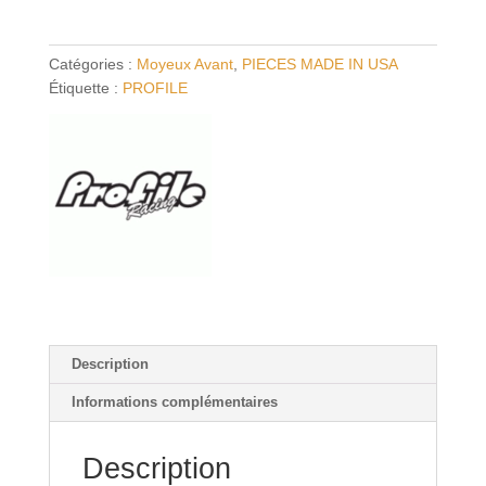
PROFILE
Racing
Catégories :
Moyeux Avant
,
PIECES MADE IN USA
Mini
Étiquette :
PROFILE
Button
Description
Informations complémentaires
Description