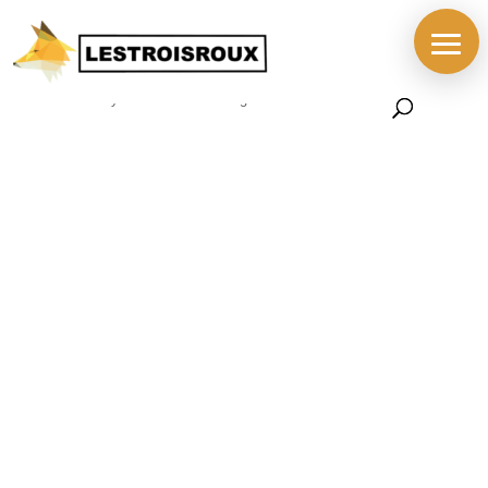
Accueil
/
BOUTIQUE
/
PIECES
/
PIECES MADE IN
USA
/ Moyeu PROFILE Racing Mini Volcano