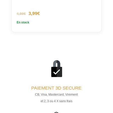
Le
Le
3,99
€
4,99
€
prix
prix
En stock
initial
actuel
était :
est :
4,99€.
3,99€.
PAIEMENT
3D SECURE
CB, Visa, Mastercard, Virement
et 2, 3 ou 4 X sans frais