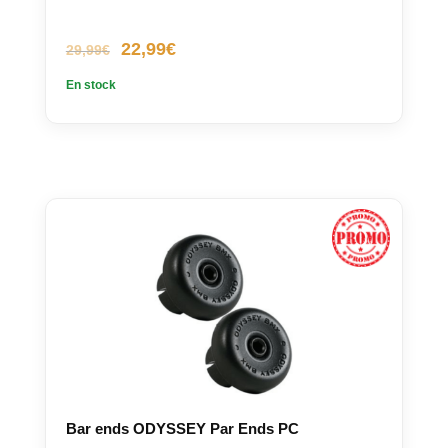
Le
Le
22,99
€
29,99
€
prix
prix
En stock
initial
actuel
était :
est :
29,99€.
22,99€.
Bar ends ODYSSEY Par Ends PC