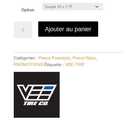
Option
quantité
Ajouter au panier
de
Pneu
VEE
TIRE
Catégories :
Pneus Freestyle
,
Pneus Race
,
Speedbooster
PROMOTIONS
Étiquette :
VEE TIRE
Elite
Souple
Tubeless
Ready
20"
x
1.75"