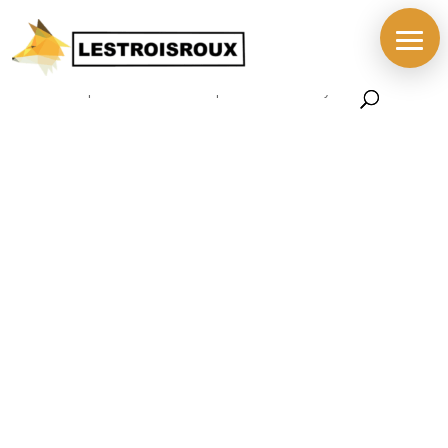
Accueil
/
BOUTIQUE
/
PIECES
/
PROMOTIONS
/ Pneu VEE
TIRE Speedbooster Elite Souple Tubeless Ready 20″ x 1.75″