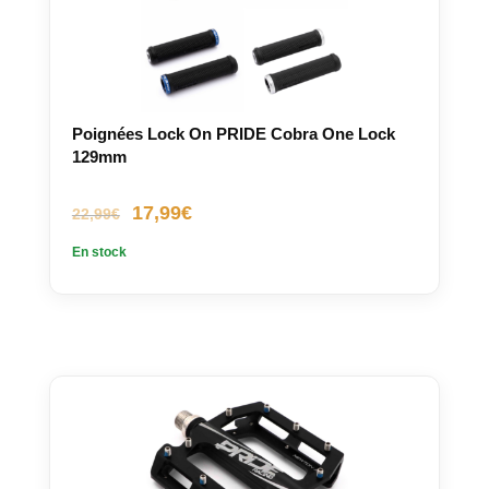
Poignées Lock On PRIDE Cobra One Lock
129mm
Le
Le
17,99
€
22,99
€
prix
prix
En stock
initial
actuel
était :
est :
22,99€.
17,99€.