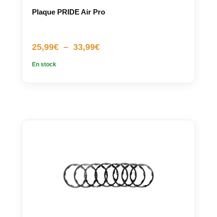
Plaque PRIDE Air Pro
Plage
25,99
€
–
33,99
€
de
En stock
prix :
25,99€
à
33,99€