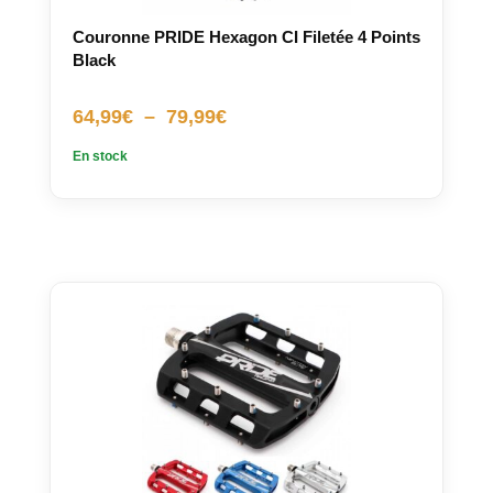
Couronne PRIDE Hexagon CI Filetée 4 Points
Black
Plage
64,99
€
–
79,99
€
de
En stock
prix :
64,99€
à
79,99€