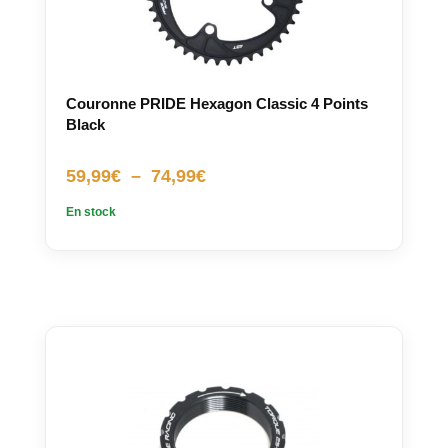
Couronne PRIDE Hexagon Classic 4 Points
Black
Plage
59,99
€
–
74,99
€
de
En stock
prix :
59,99€
à
74,99€