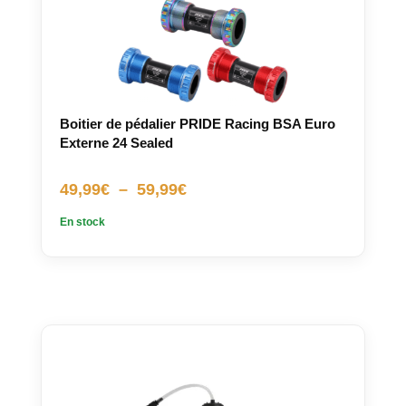
Boitier de pédalier PRIDE Racing BSA Euro
Externe 24 Sealed
Plage
49,99
€
–
59,99
€
de
En stock
prix :
49,99€
à
59,99€