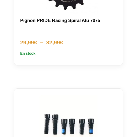
Pignon PRIDE Racing Spiral Alu 7075
Plage
29,99
€
–
32,99
€
de
En stock
prix :
29,99€
à
32,99€