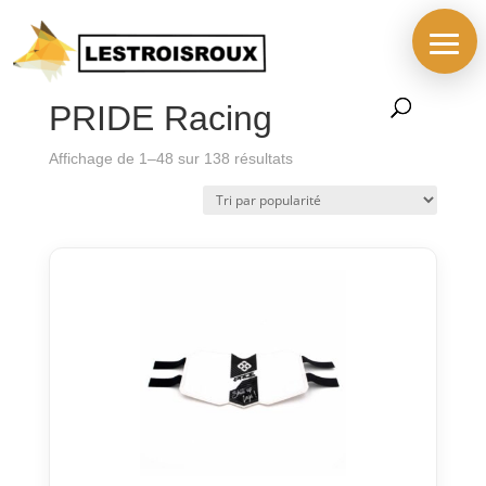
Accueil
/
Brands
/ PRIDE Racing
PRIDE Racing
Trié
Affichage de 1–48 sur 138 résultats
par
popularité