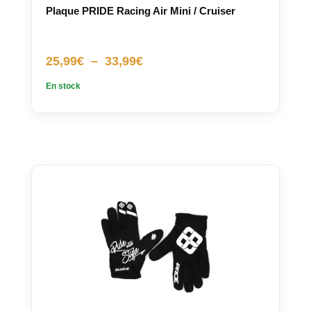
Plaque PRIDE Racing Air Mini / Cruiser
Plage
25,99
€
–
33,99
€
de
En stock
prix :
25,99€
à
33,99€