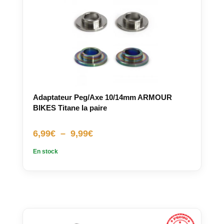
Adaptateur Peg/Axe 10/14mm ARMOUR
BIKES Titane la paire
Plage
6,99
€
–
9,99
€
de
En stock
prix :
6,99€
à
9,99€