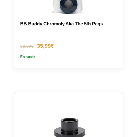
BB Buddy Chromoly Aka The 5th Pegs
Le
Le
35,99
€
38,99
€
prix
prix
En stock
initial
actuel
était :
est :
38,99€.
35,99€.