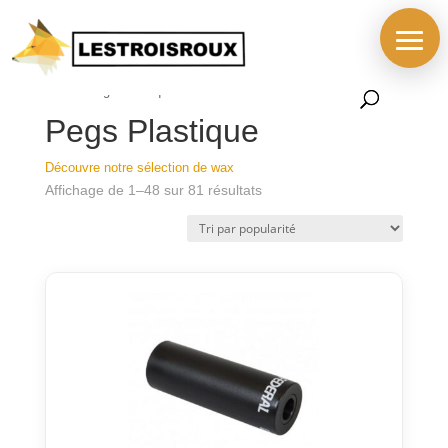
Accueil
/
BOUTIQUE
/
PIECES
/
ROUES
/
PEGS /
WAX
/ Pegs Plastique
Pegs Plastique
Découvre notre sélection de wax
Trié
Affichage de 1–48 sur 81 résultats
par
popularité