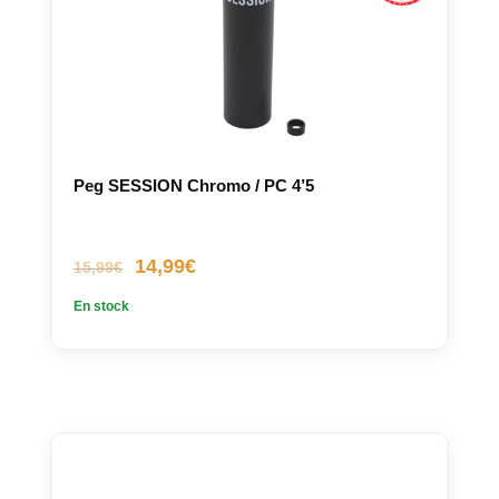
Peg SESSION Chromo / PC 4’5
Le
Le
14,99
€
15,99
€
prix
prix
En stock
initial
actuel
était :
est :
15,99€.
14,99€.