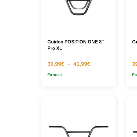
Guidon POSITION ONE 8″
G
Pro XL
Plage
39,99
€
–
41,99
€
3
de
En stock
En
prix :
39,99€
à
41,99€