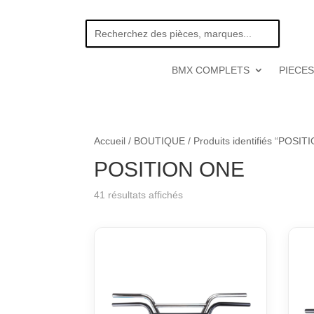
BMX COMPLETS
PIECES
Accueil
/
BOUTIQUE
/ Produits identifiés “POSI
POSITION ONE
Trié
41 résultats affichés
par
popularité