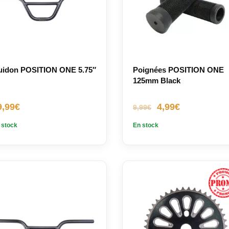
uidon POSITION ONE 5.75″
Poignées POSITION ONE
125mm Black
Le
Le
9,99
€
4,99
€
9,99
€
prix
prix
 stock
En stock
initial
actuel
était :
est :
9,99€.
4,99€.