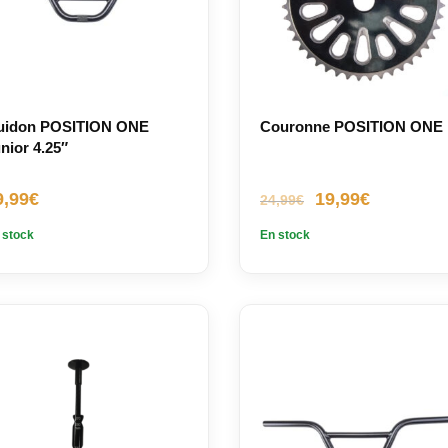
uidon POSITION ONE
Couronne POSITION ONE
nior 4.25″
Le
Le
9,99
€
19,99
€
24,99
€
prix
prix
 stock
En stock
initial
actuel
était :
est :
24,99€.
19,99€.