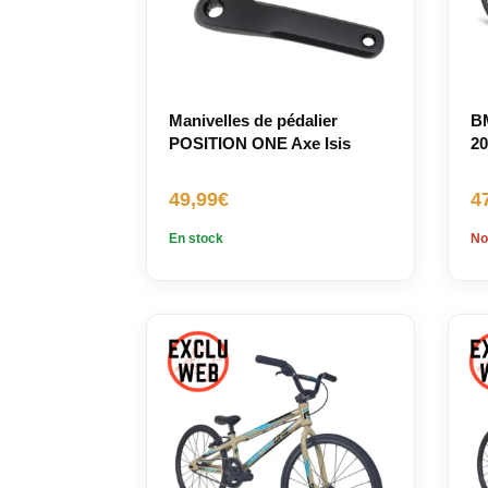
Manivelles de pédalier
B
POSITION ONE Axe Isis
20
49,99
€
4
En stock
No