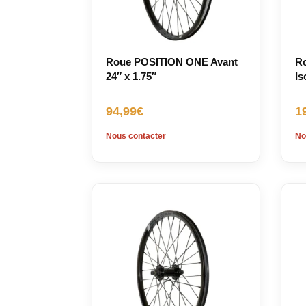
Roue POSITION ONE Avant
Ro
24″ x 1.75″
Is
94,99
€
1
Nous contacter
No