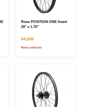
NE
Roue POSITION ONE Avant
20″ x 1.75″
94,99
€
Nous contacter